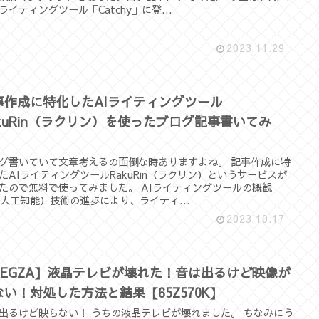
ライティングツール「Catchy」に登...
2023.11.29
事作成に特化したAIライティングツール
akuRin（ラクリン）を使ったブログ記事書いてみ
。
グ書いていて文章考えるの面倒な時ありますよね。 記事作成に特
たAIライティングツールRakuRin（ラクリン）というサービスが
たので無料で使ってみました。 AIライティングツールの概観
（人工知能）技術の進歩により、ライティ...
2023.10.17
REGZA】液晶テレビが壊れた！音は出るけど映像が
ない！対処した方法と結果【65Z570K】
出るけど映らない！ うちの液晶テレビが壊れました。 ちなみにう