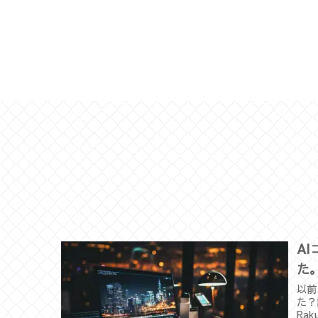
A
た
以前
た？
Ra