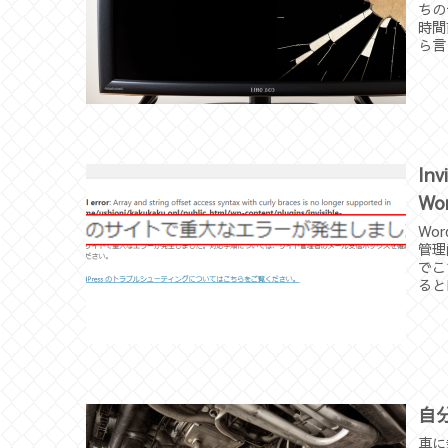
ちの
時間
ら言
Inv
W
Wo
管理
でこ
るとIn
自
車に