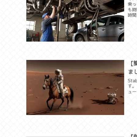
乗っ
も時
時間
【簡
ま
St
す。 
ュー
【