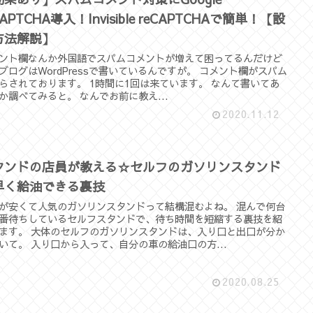
CAPTCHA導入！Invisible reCAPTCHAで簡単！【設
方法解説】
ント欄なんか外国語でスパムコメントが増えて困ってるんだけど
ブログはWordPressで書いているんですが。 コメント欄がスパム
らされております。 1時間に1回は来ています。 なんて書いてあ
か調べてみると。 なんでお前に教え...
2020.11.12
タンドの店員が教える☆セルフのガソリンスタンド
早く給油できる裏技
が安くて人気のガソリンスタンドって結構混むよね。 混んで何台
番待ちしているセルフスタンドで、待ち時間を短縮する裏技を紹
ます。 大体のセルフのガソリンスタンドは、入り口と出口が分か
いて。 入り口から入って、自分の車の給油口の方...
2020.08.25