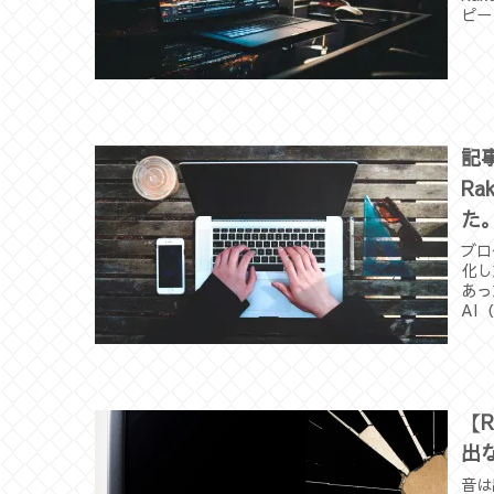
ピー
記
R
た
ブロ
化し
あっ
AI
【
出
音は