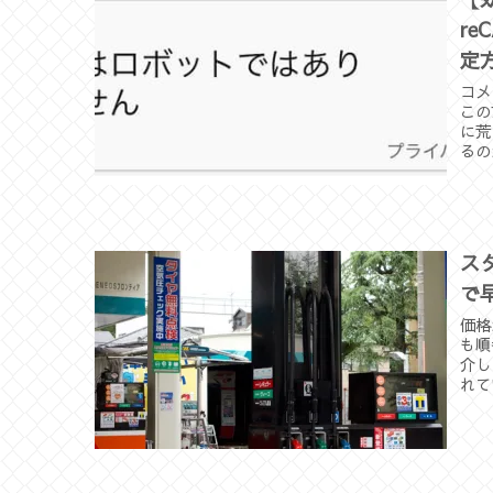
re
定
コメ
この
に荒
るの
ス
で
価格
も順
介し
れて